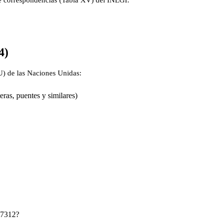
de correspondencias (Tabla XV) del INEGI:
4)
IU) de las Naciones Unidas:
eras, puentes y similares)
237312?