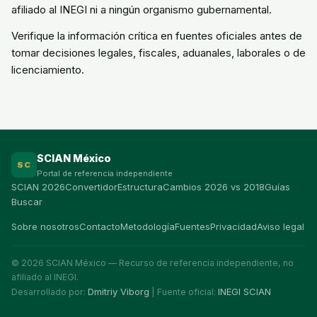
afiliado al INEGI ni a ningún organismo gubernamental.
Verifique la información crítica en fuentes oficiales antes de
tomar decisiones legales, fiscales, aduanales, laborales o de
licenciamiento.
SCIAN México
SC
Portal de referencia independiente
SCIAN 2026
Convertidor
Estructura
Cambios 2026 vs 2018
Guías
Buscar
Sobre nosotros
Contacto
Metodología
Fuentes
Privacidad
Aviso legal
© 2026 SCIAN México — Recurso de referencia independiente, no
afiliado al INEGI.
Dmitriy Viborg
INEGI SCIAN
Desarrollado por:
| Fuente oficial: