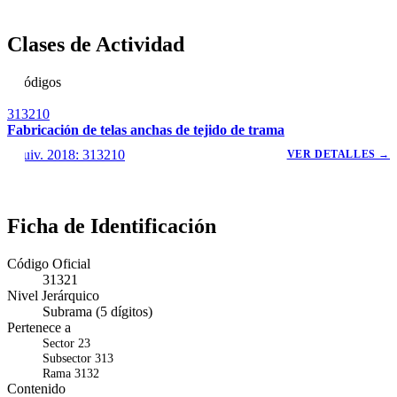
Clases de Actividad
1 códigos
313210
Fabricación de telas anchas de tejido de trama
Equiv. 2018: 313210
VER DETALLES →
Ficha de Identificación
Código Oficial
31321
Nivel Jerárquico
Subrama (5 dígitos)
Pertenece a
Sector 23
Subsector 313
Rama 3132
Contenido