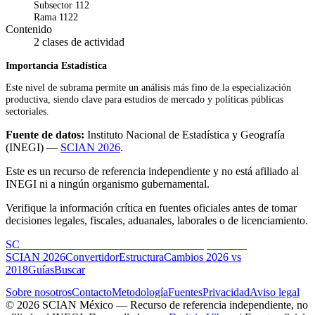
Subsector 112
Rama 1122
Contenido
2 clases de actividad
Importancia Estadística
Este nivel de subrama permite un análisis más fino de la especialización
productiva, siendo clave para estudios de mercado y políticas públicas
sectoriales.
Fuente de datos:
Instituto Nacional de Estadística y Geografía
(INEGI) —
SCIAN 2026
.
Este es un recurso de referencia independiente y no está afiliado al
INEGI ni a ningún organismo gubernamental.
Verifique la información crítica en fuentes oficiales antes de tomar
decisiones legales, fiscales, aduanales, laborales o de licenciamiento.
SC
SCIAN México
Portal de referencia independiente
SCIAN 2026
Convertidor
Estructura
Cambios 2026 vs
2018
Guías
Buscar
Sobre nosotros
Contacto
Metodología
Fuentes
Privacidad
Aviso legal
© 2026 SCIAN México — Recurso de referencia independiente, no