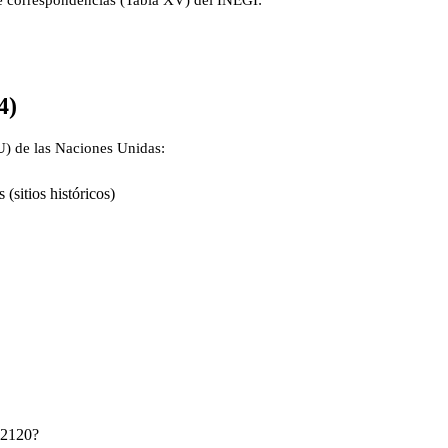
de correspondencias (Tabla XV) del INEGI:
4)
IU) de las Naciones Unidas:
(sitios históricos)
712120?