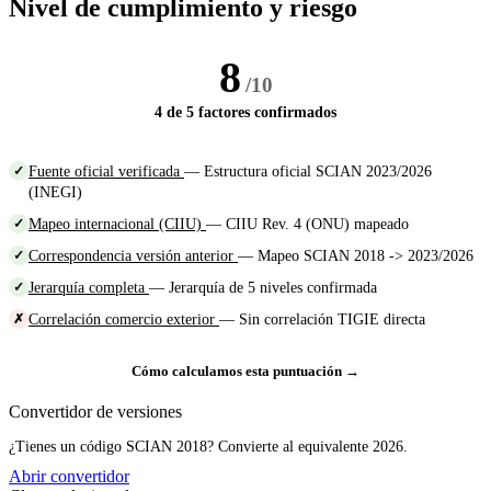
Nivel de cumplimiento y riesgo
8
/10
4 de 5 factores confirmados
Fuente oficial verificada
— Estructura oficial SCIAN 2023/2026
✓
(INEGI)
Mapeo internacional (CIIU)
— CIIU Rev. 4 (ONU) mapeado
✓
Correspondencia versión anterior
— Mapeo SCIAN 2018 -> 2023/2026
✓
Jerarquía completa
— Jerarquía de 5 niveles confirmada
✓
Correlación comercio exterior
— Sin correlación TIGIE directa
✗
Cómo calculamos esta puntuación →
Convertidor de versiones
¿Tienes un código SCIAN 2018? Convierte al equivalente 2026.
Abrir convertidor