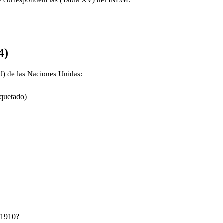
de correspondencias (Tabla XV) del INEGI:
4)
IU) de las Naciones Unidas:
iquetado)
561910?