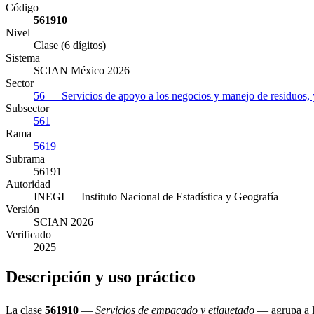
Código
561910
Nivel
Clase (6 dígitos)
Sistema
SCIAN México 2026
Sector
56 — Servicios de apoyo a los negocios y manejo de residuos, 
Subsector
561
Rama
5619
Subrama
56191
Autoridad
INEGI — Instituto Nacional de Estadística y Geografía
Versión
SCIAN 2026
Verificado
2025
Descripción y uso práctico
La clase
561910
—
Servicios de empacado y etiquetado
— agrupa a la