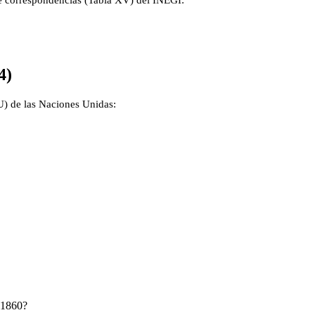
de correspondencias (Tabla XV) del INEGI:
4)
IU) de las Naciones Unidas:
541860?