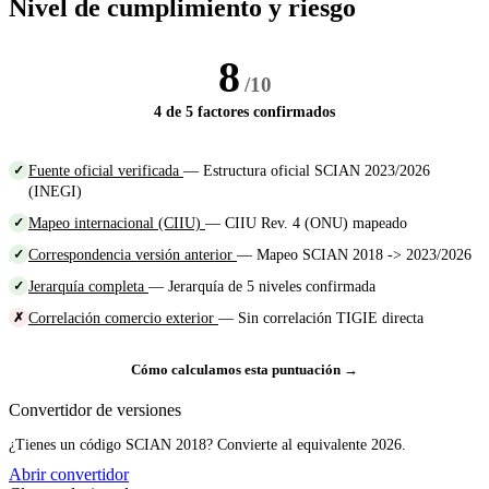
Nivel de cumplimiento y riesgo
8
/10
4 de 5 factores confirmados
Fuente oficial verificada
— Estructura oficial SCIAN 2023/2026
✓
(INEGI)
Mapeo internacional (CIIU)
— CIIU Rev. 4 (ONU) mapeado
✓
Correspondencia versión anterior
— Mapeo SCIAN 2018 -> 2023/2026
✓
Jerarquía completa
— Jerarquía de 5 niveles confirmada
✓
Correlación comercio exterior
— Sin correlación TIGIE directa
✗
Cómo calculamos esta puntuación →
Convertidor de versiones
¿Tienes un código SCIAN 2018? Convierte al equivalente 2026.
Abrir convertidor