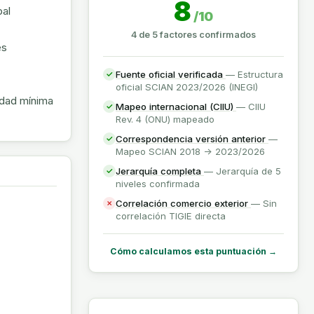
8
pal
/10
4 de 5 factores confirmados
es
Fuente oficial verificada
— Estructura
✓
oficial SCIAN 2023/2026 (INEGI)
nidad mínima
Mapeo internacional (CIIU)
— CIIU
✓
Rev. 4 (ONU) mapeado
Correspondencia versión anterior
—
✓
Mapeo SCIAN 2018 -> 2023/2026
Jerarquía completa
— Jerarquía de 5
✓
niveles confirmada
Correlación comercio exterior
— Sin
✗
correlación TIGIE directa
Cómo calculamos esta puntuación →