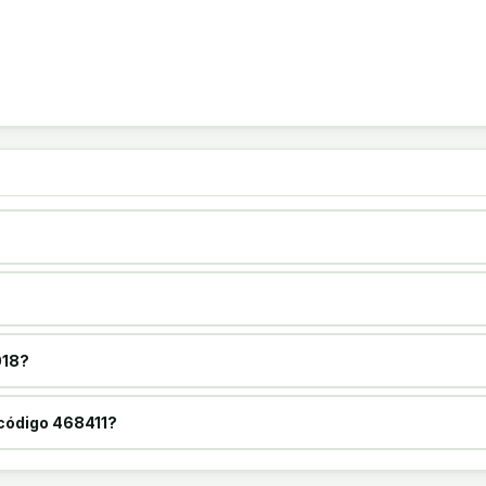
018?
l código 468411?