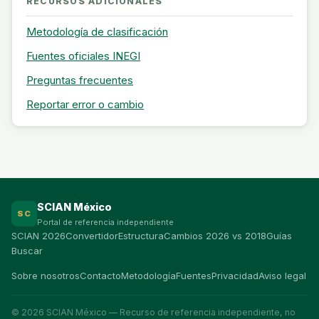
RECURSOS ADICIONALES
Metodología de clasificación
Fuentes oficiales INEGI
Preguntas frecuentes
Reportar error o cambio
SCIAN México
SC
Portal de referencia independiente
SCIAN 2026
Convertidor
Estructura
Cambios 2026 vs 2018
Guías
Buscar
Sobre nosotros
Contacto
Metodología
Fuentes
Privacidad
Aviso legal
© 2026 SCIAN México — Recurso de referencia independiente, no