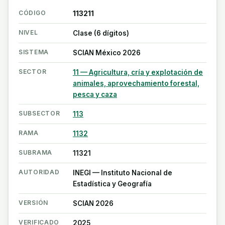
CÓDIGO
113211
NIVEL
Clase (6 dígitos)
SISTEMA
SCIAN México 2026
SECTOR
11 — Agricultura, cría y explotación de
animales, aprovechamiento forestal,
pesca y caza
SUBSECTOR
113
RAMA
1132
SUBRAMA
11321
AUTORIDAD
INEGI — Instituto Nacional de
Estadística y Geografía
VERSIÓN
SCIAN 2026
VERIFICADO
2025